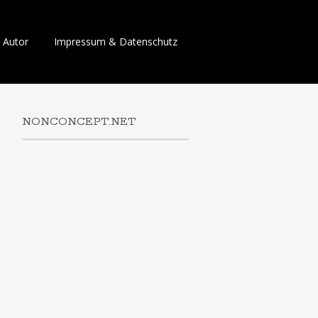
Skip
Autor
Impressum & Datenschutz
to
content
NONCONCEPT.NET