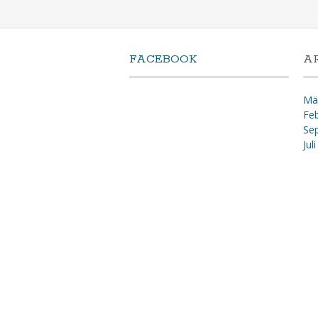
FACEBOOK
A
Mä
Fe
Se
Jul