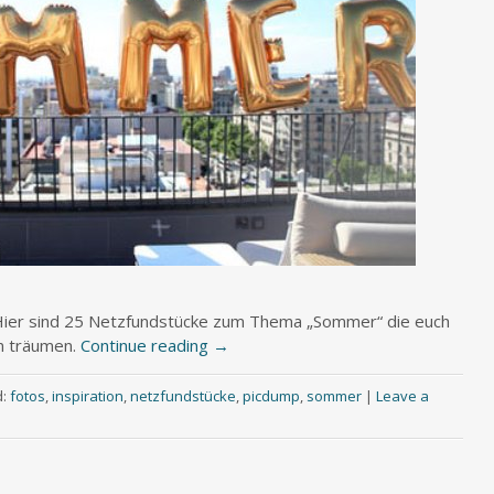
er sind 25 Netzfundstücke zum Thema „Sommer“ die euch
im träumen.
Continue reading
→
d:
fotos
,
inspiration
,
netzfundstücke
,
picdump
,
sommer
|
Leave a